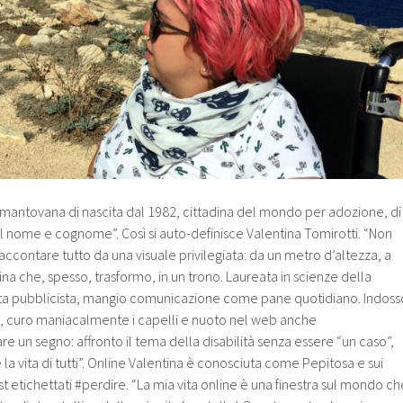
 mantovana di nascita dal 1982, cittadina del mondo per adozione, di
nome e cognome”. Così si auto-definisce Valentina Tomirotti. “Non
accontare tutto da una visuale privilegiata: da un metro d’altezza, a
ina che, spesso, trasformo, in un trono. Laureata in scienze della
sta pubblicista, mangio comunicazione come pane quotidiano. Indoss
o, curo maniacalmente i capelli e nuoto nel web anche
re un segno: affronto il tema della disabilità senza essere “un caso”,
la vita di tutti”. Online Valentina è conosciuta come Pepitosa e sui
st etichettati #perdire. “La mia vita online è una finestra sul mondo ch