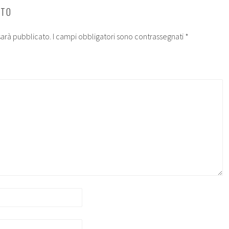
NTO
 sarà pubblicato.
I campi obbligatori sono contrassegnati
*