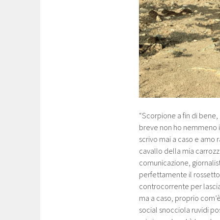
“Scorpione a fin di bene,
breve non ho nemmeno il 
scrivo mai a caso e amo r
cavallo della mia carrozz
comunicazione, giornali
perfettamente il rossett
controcorrente per lascia
ma a caso, proprio com’è 
social snocciola ruvidi po