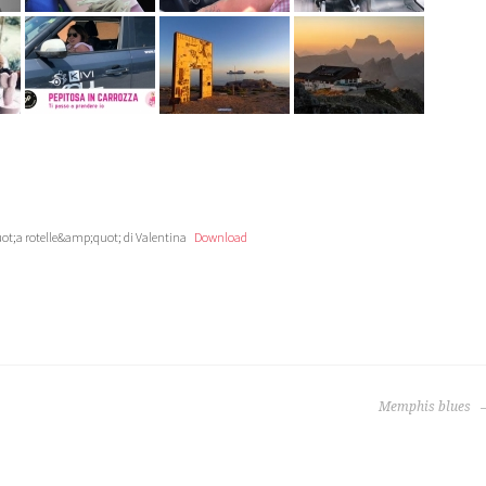
ot;a rotelle&amp;quot; di Valentina
Download
Memphis blues