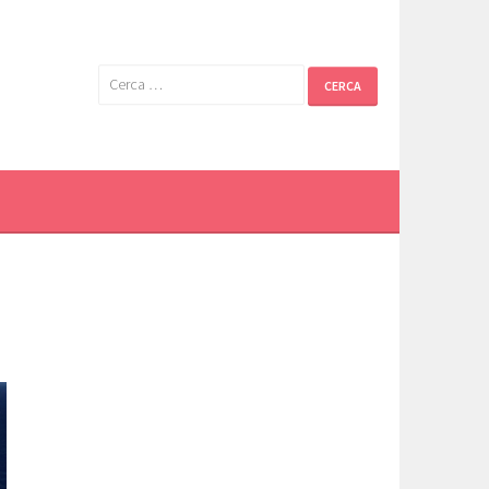
Ricerca
per: