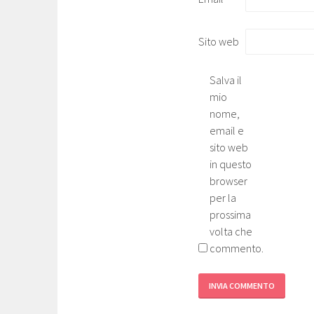
Sito web
Salva il
mio
nome,
email e
sito web
in questo
browser
per la
prossima
volta che
commento.