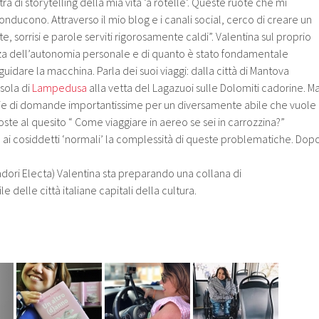
ra di storytelling della mia vita ‘a rotelle’. Queste ruote che mi
nducono. Attraverso il mio blog e i canali social, cerco di creare un
te, sorrisi e parole serviti rigorosamente caldi”. Valentina sul proprio
za dell’autonomia personale e di quanto è stato fondamentale
idare la macchina. Parla dei suoi viaggi: dalla città di Mantova
isola di
Lampedusa
alla vetta del Lagazuoi sulle Dolomiti cadorine. M
ie di domande importantissime per un diversamente abile che vuole
oste al quesito “ Come viaggiare in aereo se sei in carrozzina?”
 ai cosiddetti ‘normali’ la complessità di queste problematiche. Dop
dori Electa) Valentina sta preparando una collana di
e delle città italiane capitali della cultura.