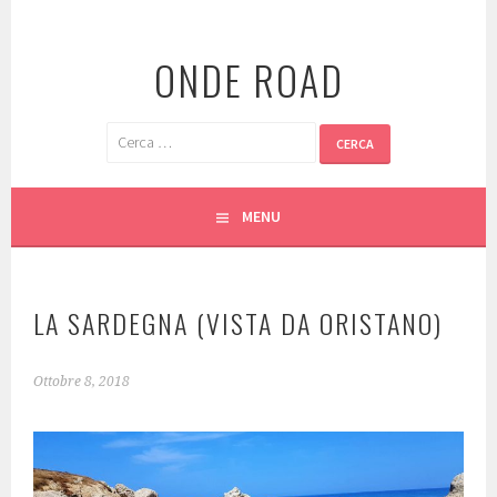
Vai
al
ONDE ROAD
contenuto
Ricerca
per:
MENU
LA SARDEGNA (VISTA DA ORISTANO)
Ottobre 8, 2018