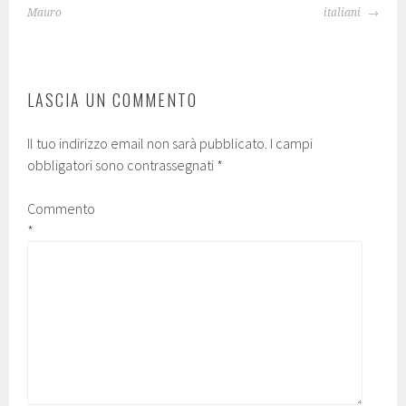
ARTICOLO
Mauro
italiani
LASCIA UN COMMENTO
Il tuo indirizzo email non sarà pubblicato.
I campi
obbligatori sono contrassegnati
*
Commento
*