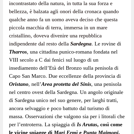
incontrastato della natura, in tutta la sua forza e
bellezza, è balzata agli onori della cronaca quando
qualche anno fa un uomo aveva deciso che questa
piccola macchia di terra, immersa in un mare
cristallino, doveva divenire una repubblica
indipendente dal resto della
Sardegna
.
Le rovine di
Tharros
, una cittadina punico-romana fondata nel
VIII secolo a C dai fenici sul luogo di un
insediamento dell’Età del Bronzo sulla penisola di
Capo San Marco. Due eccellenze della provincia di
Oristano
, nell’
Area protetta del Sinis
, una penisola
nel centro ovest della Sardegna. Un angolo originale
di Sardegna unico nel suo genere, per larghi tratti,
ancora selvaggio e poco battuto dal turismo di
massa. Osservazioni che valgono sia per i litorali che
per l’entroterra. La spiaggia di
Is Arutas
, così come
le vicine spiagge di
Mari Ermì
e
Punta Maimoni
,