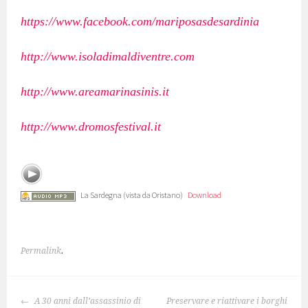
https://www.facebook.com/mariposasdesardinia
http://www.isoladimaldiventre.com
http://www.areamarinasinis.it
http://www.dromosfestival.it
La Sardegna (vista da Oristano)
Download
Permalink
.
NAVIGAZIONE
A 30 anni dall’assassinio di
Preservare e riattivare i borghi