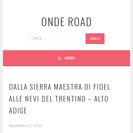
Vai
al
ONDE ROAD
contenuto
Ricerca
per:
MENU
DALLA SIERRA MAESTRA DI FIDEL
ALLE NEVI DEL TRENTINO – ALTO
ADIGE
Novembre 27, 2016