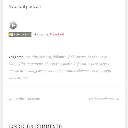
Ascolta il podcast:
Montagna
Download
Taggato:
3tre
,
alpe cimbra
,
dolomiti
,
fidel castro
,
madonna di
campiglio
,
montagna
,
obereggen
,
pozza di fassa
,
sciare
,
sierra
maestra
,
sleddog
,
terme dolomia
,
trentino skisunrise
,
val d'ega
,
val d'ultimo
NAVIGAZIONE
Le due Glasgow
Oriente cubano
ARTICOLO
LASCIA UN COMMENTO