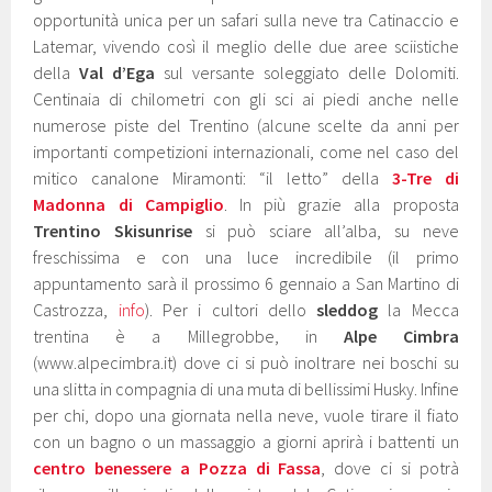
opportunità unica per un safari sulla neve tra Catinaccio e
Latemar, vivendo così il meglio delle due aree sciistiche
della
Val d’Ega
sul versante soleggiato delle Dolomiti.
Centinaia di chilometri con gli sci ai piedi anche nelle
numerose piste del Trentino (alcune scelte da anni per
importanti competizioni internazionali, come nel caso del
mitico canalone Miramonti: “il letto” della
3-Tre di
Madonna di Campiglio
. In più grazie alla proposta
Trentino Skisunrise
si può sciare all’alba, su neve
freschissima e con una luce incredibile (il primo
appuntamento sarà il prossimo 6 gennaio a San Martino di
Castrozza,
info
). Per i cultori dello
sleddog
la Mecca
trentina è a Millegrobbe, in
Alpe Cimbra
(www.alpecimbra.it) dove ci si può inoltrare nei boschi su
una slitta in compagnia di una muta di bellissimi Husky. Infine
per chi, dopo una giornata nella neve, vuole tirare il fiato
con un bagno o un massaggio a giorni aprirà i battenti un
centro benessere a Pozza di Fassa
, dove ci si potrà