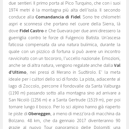
due sentieri. Il primo porta al Pico Turquino, che con i suoi
1974 metri è la montagna più alta dell’isola. Il secondo
conduce alla
Comandancia di Fidel
. Sono tre chilometri
aspri e sconnessi che portano nel cuore della Sierra, là
dove
Fidel Castro
e Che Guevara per due anni diressero la
guerriglia contro le forze di Fulgencio Batista. Un’ascesa
faticosa compensata da una natura bulimica, durante la
quale con un pizzico di fortuna si può avere un incontro
ravvicinato con un tocororo, l’uccello nazionale. Emozioni,
anche se di altra natura, vengono regalate anche dalla
Val
d’Ultimo
, nei pressi di Merano in Sudtirolo. E’ la meta
ideale per i cultori dello sci di fondo. La pista, adiacente al
lago di Zoccolo, percorre il fondovalle da Santa Valburga
(1190 m) passando sotto alla montagna sino ad arrivare a
San Nicolò (1256 m) e a Santa Gertrude (1519 m), per poi
tornare lungo il bosco. Per lo sci alpino hanno già riaperto
le piste di
Obereggen
, a meno di mezz’ora di macchina da
Bolzano. 48 km, che da gennaio 2017 diventeranno 90
grazie al nuovo Tour panoramico delle Dolomiti: una