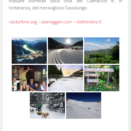
rilassare illuminati dalla vista del Catinaccio e, in
lontananza, del meraviglioso Sassolungo.
valdultimo.org
–
obereggen.com
–
visittrentino.it